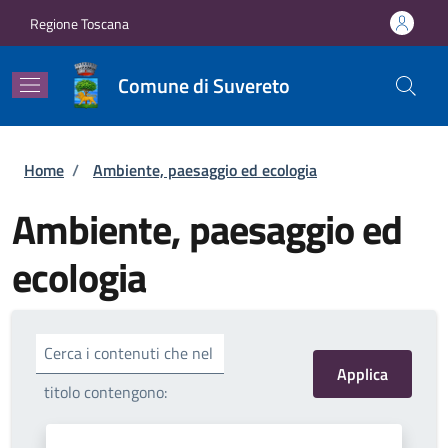
Salta al contenuto principale
Skip to footer content
Regione Toscana
Comune di Suvereto
Briciole di pane
Home
/
Ambiente, paesaggio ed ecologia
Ambiente, paesaggio ed
ecologia
Cerca i contenuti che nel
titolo contengono: