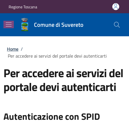
Salta al contenuto principale
Skip to footer content
Regione Toscana
Comune di Suvereto
Briciole di pane
Home
/
Per accedere ai servizi del portale devi autenticarti
Per accedere ai servizi del
portale devi autenticarti
Autenticazione con SPID