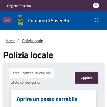
Salta al contenuto principale
Skip to footer content
Regione Toscana
Comune di Suvereto
Briciole di pane
Home
/
Polizia locale
Polizia locale
Cerca i contenuti che nel
titolo contengono:
Aprire un passo carrabile