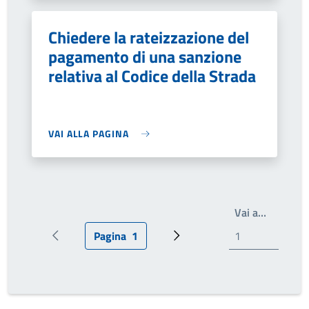
Chiedere la rateizzazione del
pagamento di una sanzione
relativa al Codice della Strada
VAI ALLA PAGINA
Write th
Vai a…
Pagina
1
Pagina precedente
Pagina attuale
Prossima pagina