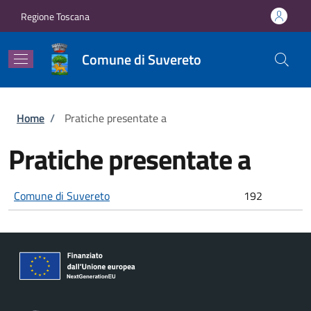
Salta al contenuto principale
Skip to footer content
Regione Toscana
Comune di Suvereto
Briciole di pane
Home
/
Pratiche presentate a
Pratiche presentate a
Comune di Suvereto
192