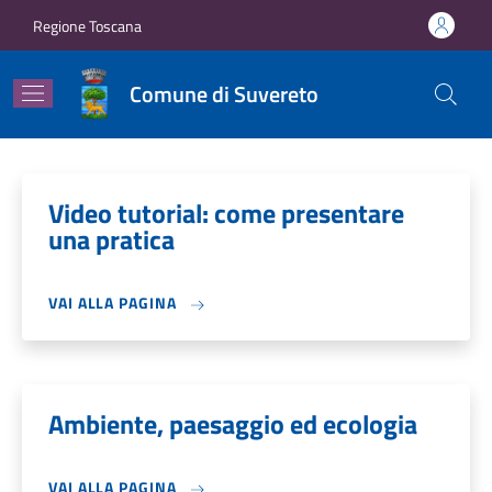
Salta al contenuto principale
Skip to footer content
Regione Toscana
Comune di Suvereto
Video tutorial: come presentare
una pratica
VAI ALLA PAGINA
Ambiente, paesaggio ed ecologia
VAI ALLA PAGINA